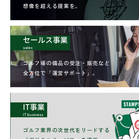
想像を超える提案を。
セールス事業
sales
ゴルフ場の備品の受注・販売など
全方位で「運営サポート」。
IT事業
IT business
ゴルフ業界の
次世代をリードする