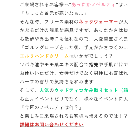
ご来場されるお客様へ”
あったかノベルティ
”は
「ちょっと首元が寒いなぁ…」
そんな時、フリース素材の
ネックウォーマー
が
かぶるだけの簡単防寒具ですが、あったかさは
お散歩や外出時にも便利なので、大変重宝され
「ゴルフグローブをした後、手元がかさつくの
エルリハンドクリーム
はいかがでしょう？
ツバキ油やモモ葉エキス配合で
指先
や
手肌
だけ
お使いいただけ、女性だけでなく男性にも喜ば
ハーブの香りで気持ちも和みます
そして、
人気
の
ウッドティつかみ取りセット（
お正月イベントだけでなく、様々なイベントに
『今回のノベルティは何？』
と楽しみに来場されるお客様も増えるのでは！
詳細はお問い合わせください