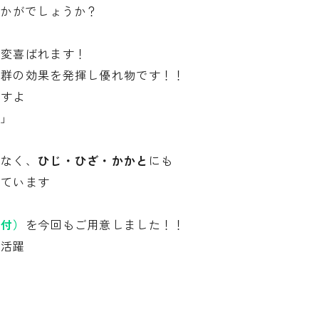
いかがでしょうか？
大変喜ばれます！
抜群の効果を発揮し優れ物です！！
ますよ
…」
でなく、
ひじ・ひざ・かかと
にも
れています
箱付）
を今回もご用意しました！！
大活躍
？