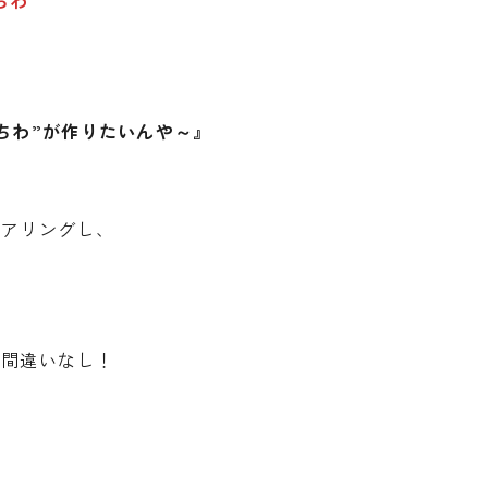
ちわ
”
ちわ”が作りたいんや～』
ヒアリングし、
事間違いなし！