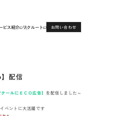
ービス紹介
リクルート
お問い合わせ
わ】配信
でクールにＥＣＯ広告】
を配信しました～
なイベントに大活躍です