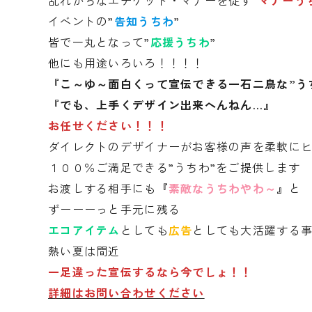
乱れがちなエチケット・マナーを促す”
マナーう
イベントの”
告知うちわ
”
皆で一丸となって”
応援うちわ
”
他にも用途いろいろ！！！！
『こ～ゆ～面白くって宣伝できる一石二鳥な”う
『でも、上手くデザイン出来へんねん…』
お任せください！！！
ダイレクトのデザイナーがお客様の声を柔軟に
１００％ご満足できる”うちわ”をご提供します
お渡しする相手にも
『
素敵なうちわやわ～
』
と
ずーーーっと手元に残る
エコアイテム
としても
広告
としても大活躍する
熱い夏は間近
一足違った宣伝するなら今でしょ！！
詳細はお問い合わせください