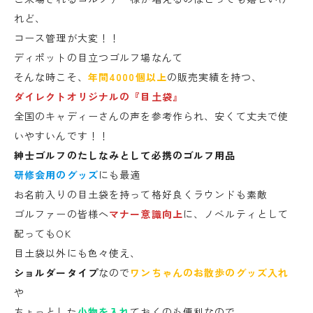
れど、
コース管理が大変！！
ディポットの目立つゴルフ場なんて
そんな時こそ、
年間4000個以上
の販売実績を持つ、
ダイレクトオリジナルの『目土袋』
全国のキャディーさんの声を参考作られ、安くて丈夫で使
いやすいんです！！
紳士ゴルフのたしなみとして必携のゴルフ用品
研修会用のグッズ
にも最適
お名前入りの目土袋を持って格好良くラウンドも素敵
ゴルファーの皆様へ
マナー意識向上
に、ノベルティとして
配ってもOK
目土袋以外にも色々使え、
ショルダータイプ
なので
ワンちゃんのお散歩のグッズ入れ
や
ちょっとした
小物を入れ
ておくのも便利なので、