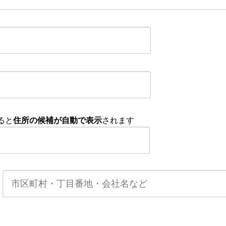
ると
住所の候補が自動で表示
されます