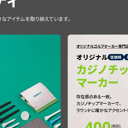
ティ
々なアイテムを取り揃えています。
オリジナルゴルフマーカー専門
オリジナル
低価格
カジノチ
マーカー
存在感のある一枚。
カジノチップマーカーで、
ラウンドに確かなアクセント
400
[税別]