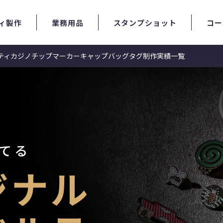
ィ製作
業務用品
スタンプショット
コー
ティ
カジノチップマーカー
キャップ
バッグタグ
制作実績一覧
てる
ジナル