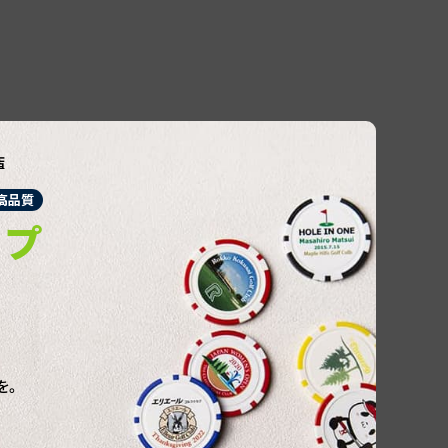
店
高品質
ップ
を。