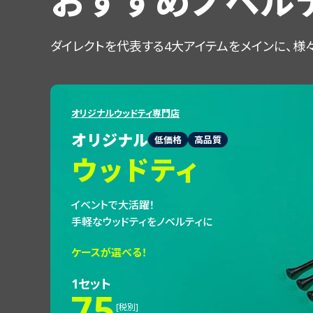
おすすめノベル
ダイレクトを代表する4大アイテムをメインに、
様
オリジナルウッドティ専門店
オリジナル
低価格
高品質
ウッドティ
イベントで大活躍！
手軽なウッドティをノベルティに
ケースが選べる！
1セット
75
[税別]