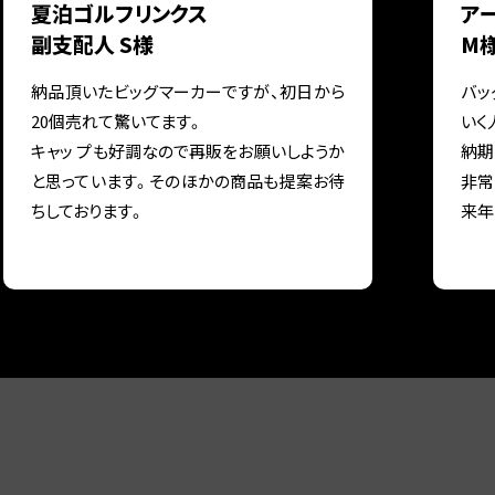
夏泊ゴルフリンクス
ア
副支配人 S様
M
納品頂いたビッグマーカーですが、初日から
バッ
20個売れて驚いてます。
いく
キャッ プも好調なので再販をお願いしようか
納期
と思っています。そのほかの商品も提案お待
非常
ちしております。
来年