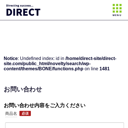
Notice
: Undefined index: id in
/home/direct-site/direct-
site.com/public_html/novelty/search/wp-
MENU
content/themes/BONE/page-contact.php
on line
3
Notice
: Undefined index: id in
/home/direct-site/direct-
site.com/public_html/novelty/search/wp-
content/themes/BONE/functions.php
on line
1481
お問い合わせ
お問い合わせ内容をご入力ください
商品名
必須