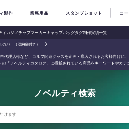
ィ製作
業務用品
スタンプショット
コー
ティ
カジノチップマーカー
キャップ
バッグタグ
制作実績一覧
ルカバー（収納袋付き）
告代理店様など、ゴルフ関連グッズを企画・導入されるお客様向けに、
トの「ノベルティカタログ」に掲載されている商品をキーワードやカテ
ノベルティ検索